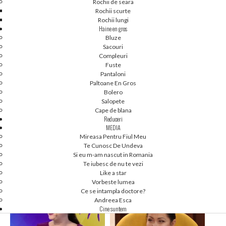
Rochii de seara
Rochii scurte
Rochii lungi
Haine en gros
Bluze
Sacouri
Compleuri
Fuste
Pantaloni
Paltoane En Gros
Bolero
Salopete
Cape de blana
Reduceri
MEDIA
Mireasa Pentru Fiul Meu
Te Cunosc De Undeva
1
2
1
2
Si eu m-am nascut in Romania
GABRIELA CRISTEA 3
GABRIELA CRISTEA 2
Te iubesc de nu te vezi
Like a star
Vorbeste lumea
Ce se intampla doctore?
Andreea Esca
Cine suntem