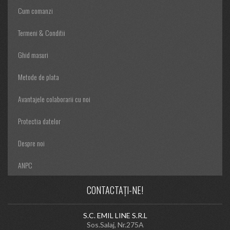
Cum comanzi
Termeni & Conditii
Ghid masuri
Metode de plata
Avantajele colaborarii cu noi
Protectia datelor
Despre noi
ANPC
CONTACTAȚI-NE!
S.C. EMIL LINE S.R.L
Sos.Salaj, Nr.275A