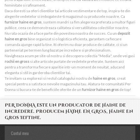
feminitate si rafinament.
Daca doresti sa oferi clientilor tai articole vestimentare de top, inspira-te din
alegerile vedetelor si imbogateste-ti magazinul cu produsele noastre. Ca
furnizor haine en gros
, suntem mandri sa fim alegerea preferata a multor figuri
publice, ceea ce demonstreaza calitatea si versatilitatea colectiilor noastre.
Nu rata ocazia de a face parte din povestea noastra de succes. Cu un
depozit
haine en gros
bine organizat si o logistica eficienta, garantam ca fiecare
comanda ajunge rapid la tine. Iti oferim nu doar produse de calitate, ci si un
parteneriat pe termen lung bazat pe incredere si profesionalism.
Navigheaza acum pe site-ul nostru si descopera colectia "Media", unde vei gasi
rochii en gross
si alte articole purtate de vedetele preferate. Suntem aici
pentru a transforma fiecare aparitie intr-un moment de neuitat, aducand
eleganta si stil in garderoba clientilor tai.
Te invitam sa explorezi si restul catalogului nostru de
haine en gros
, creat
special pentru a satisface nevoile magazinului tau. Alatura-te comunitatii Per
Donna si bucura-te de beneficiile oferite de un
furnizor haine en gros
de top!
PER DONNA este un Producator de Haine de
incredere. Producem HAINE EN GROS, Haine En
Gros Ieftine.
Contul meu