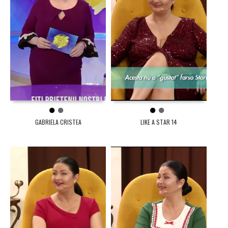
1
2
1
2
GABRIELA CRISTEA
LIKE A STAR 14