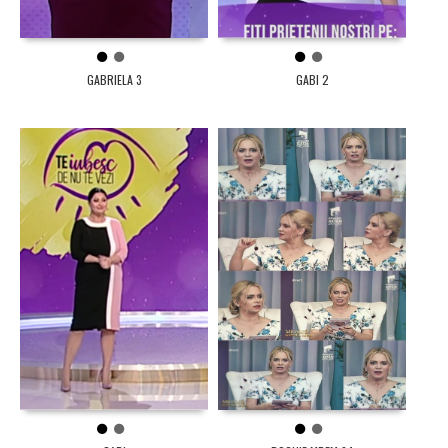
1
2
1
2
GABRIELA 3
GABI 2
1
2
1
2