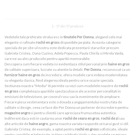
1 - 57 din 57 produse
Vedetele tale preferate stralucesc in
tinutele Per Donna
, alegand cele mai
elegante si rafinate
rochii en gross
disponibile pe piata. Aceasta categorie
speciala de pe site-ul nostru este dedicata prezentarii starurilor precum
Gabriela Cristea, Oana Cuzino, Adela Popescu, Paula Chirila si Mirela Vaida,
care ne-au ales produsele pentru aparitii memorabile.
Descopera cum fiecare vedeta isi evidentiaza stilul personal prin
haine en gros
de calitate superioara, lucrate cu atentie la detalii.
Per Donna
, recunoscut ca un
furnizor haine en gros
de incredere, ofera modele care imbina modernitatea
cu eleganta clasica, fiind alegerea ideala pentru orice ocazie speciala.
Sectiunea noastra "Media" iti permite sa vezi cum modelele noastre de
rochii
en gross
completeaza aparitiile spectaculoase ale acestor personalitati in
emisiuni de televiziune, pe covorul rosu sau la evenimente de amploare.
Fiecare piesa vestimentara este o dovada a angajamentului nostru fata de
calitate si design, ceea ce face din Per Donna un partener de incredere pentru
magazine angro
si pentru clientii care apreciaza frumusetea autentica.
Indiferent daca esti in cautarea unor
rochii de seara en gros
,
rochii de zi
sau
alte articole de
haine angro
, gama noastra variata raspunde oricarui gust si stil.
Gabriela Cristea, de exemplu, a optat pentru
rochii en gross
sofisticate, ideale
pentru aparitiile ei televizate, in timp ce Mirela Vaida a ales modele ce emana