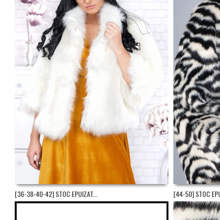
[36-38-40-42] STOC EPUIZAT...
[44-50] STOC EPU