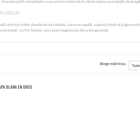
 Acestea pot fi completate cu accesorii minimaliste, lăsând piesa principală să atragă toa
EN GROS?
tă cele mai înalte standarde de calitate. Livrarea rapidă, suportul dedicat și gama e
ă fie încântați! Cu Per Donna, succesul magazinului tău este garantat.
Alege mărimea
CAPA BLANA EN GROS