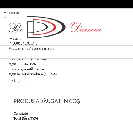
Blog
Despre noi
contact
hartă site
Coş
(gol)
PRODUSE ADAUGATE
Nici un produs
Arata meniu
Ascunde meniu
Total produse (fără TVA)
0,00 lei
Total TVA
Livrare gratuită!
Livrare
0,00 lei
Total produse (cu TVA)
PLĂTEŞTE
PRODUS ADĂUGAT ÎN COȘ
Cantitate
Total (fără TVA)