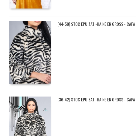
[44-50] STOC EPUIZAT -HAINE EN GROSS - CAPA 
[36-42] STOC EPUIZAT -HAINE EN GROSS - CAPA 