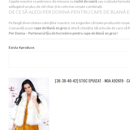
Capele noastre se potrivesc de minune cu
rochii de seară
sau cu ținute formale.
adăugând un plus de stil chiar și în cele mai simple combinații.
DE CE SĂ ALEGI PER DONNA PENTRU CAPE DE BLANĂ 
Pe lângă diversitatea colecțiilor noastre, ne asigurăm că toate produsele respec
Comandă acum
cape de blană en gros
și oferă clienților tăi articole de care s
Per Donna – Partenerul tău de încredere pentru cape de blană en gros!
Exista 4 produse.
[36-38-40-42] STOC EPUIZAT - NOA A92619 - 