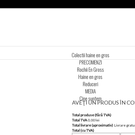
Colectii haine en gros
PRECOMENZI
Rochii En Gross
Haine en gros
Reduceri
MEDIA
Cine suntem
AVEŢI UN PRODUS ÎN CO
Total produse (fără TVA)
Total TVA
0,00 lei
Total livrare (aproximativ)
Livrare gratu
Total (cu TVA)