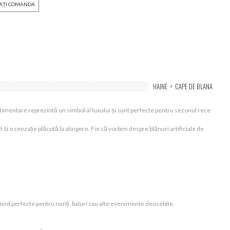
ZAȚI COMANDA
HAINE
>
CAPE DE BLANA
stimentare reprezintă un simbol al luxului și sunt perfecte pentru sezonul rece
și o senzație plăcută la atingere. Fie că vorbim despre blănuri artificiale de
fiind perfecte pentru nunți, baluri sau alte evenimente deosebite.