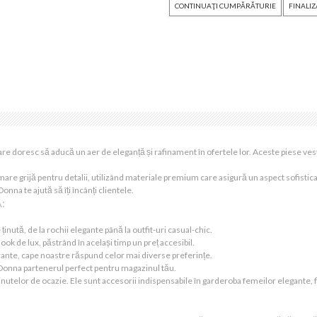
CONTINUAŢI CUMPĂRĂTURIE
FINALI
care doresc să aducă un aer de eleganță și rafinament în ofertele lor. Aceste piese ve
are grijă pentru detalii, utilizând materiale premium care asigură un aspect sofisticat 
nna te ajută să îți încânți clientele.
:
nută, de la rochii elegante până la outfit-uri casual-chic.
 look de lux, păstrând în același timp un preț accesibil.
brante, cape noastre răspund celor mai diverse preferințe.
r Donna partenerul perfect pentru magazinul tău.
inutelor de ocazie. Ele sunt accesorii indispensabile în garderoba femeilor elegante, 