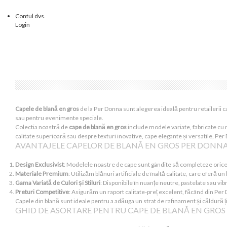
Contul dvs.
Login
Capele de blană en gros
de la Per Donna sunt alegerea ideală pentru retailerii 
sau pentru evenimente speciale.
Colectia noastră de
cape de blană en gros
include modele variate, fabricate cu m
calitate superioară sau despre texturi inovative, cape elegante și versatile, Per Do
AVANTAJELE CAPELOR DE BLANĂ EN GROS PER DONNA
Design Exclusivist
: Modelele noastre de cape sunt gândite să completeze orice ți
Materiale Premium
: Utilizăm blănuri artificiale de înaltă calitate, care oferă un
Gama Variată de Culori și Stiluri
: Disponibile în nuanțe neutre, pastelate sau vi
Preturi Competitive
: Asigurăm un raport calitate-preț excelent, făcând din Pe
Capele din blană sunt ideale pentru a adăuga un strat de rafinament și căldură ț
GHID DE ASORTARE PENTRU CAPE DE BLANĂ EN GROS