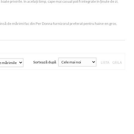
te privirile. În același timp, cape mai casual pot fi integrate în ținute de zi,
xtinsă de mărimi fac din Per Donna furnizorul preferat pentru haine en gros.
Sortează după
LISTA
GRILA