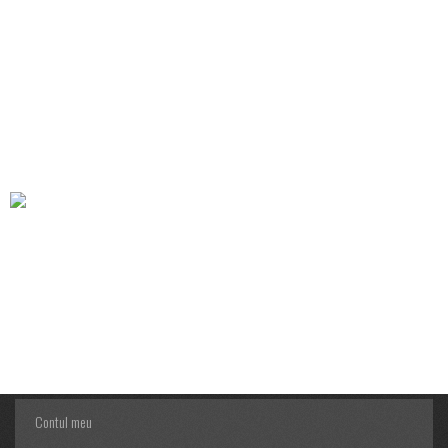
TENDINȚELE MODEI PENTRU PRIMĂVARA-VARĂ 2025: CE HAINE
EN GROS SĂ ALEGI PENTRU AFACEREA TA?
Industria modei este mereu în schimbare, iar primăvara-vară 2025 aduce un
suflu proaspăt cu tendințe care combină eleganța, confortul și funcționalitatea.
Dacă deții un magazin sau o afacere de haine en gros, cunoașterea acestor
tendințe te poate ajuta să anticipezi cerințele clienților și să-ți optimizezi
stocurile.
CUM SĂ ALEGI CEL MAI BUN FURNIZOR DE HAINE EN GROS
PENTRU AFACEREA TA?
Industria modei este una dintre cele mai dinamice piețe din lume, iar pentru
proprietarii de magazine sau afaceri mici care vând haine, alegerea unui furnizor
de haine en gros reprezintă o decizie esențială. Acest articol își va oferi ghidul
complet pentru a selecta cel mai potrivit partener pentru afacerea ta, încadrând
informațiile într-un context practic și util.
Contul meu