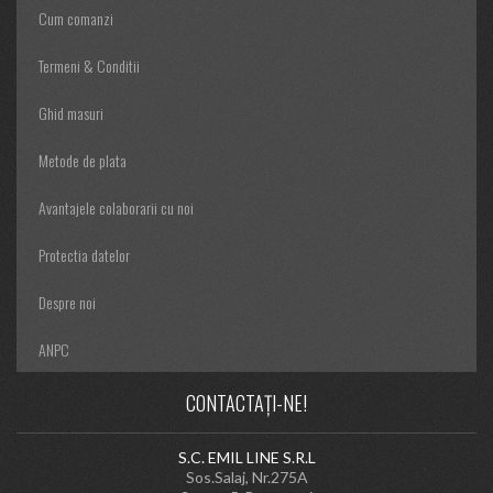
Cum comanzi
Termeni & Conditii
Ghid masuri
Metode de plata
Avantajele colaborarii cu noi
Protectia datelor
Despre noi
ANPC
CONTACTAȚI-NE!
S.C. EMIL LINE S.R.L
Sos.Salaj, Nr.275A