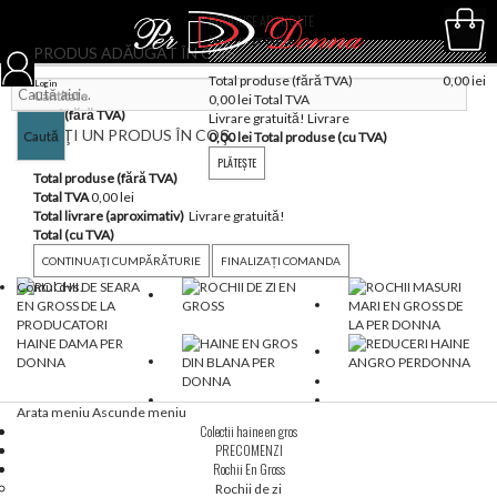
PRODUSE ADAUGATE
Nici un produs
PRODUS ADĂUGAT ÎN COȘ
(gol)
Total produse (fără TVA)
0,00 lei
Login
Coş
Cantitate
0,00 lei
Total TVA
Total (fără TVA)
Livrare gratuită!
Livrare
AVEŢI UN PRODUS ÎN COŞ.
Caută
0,00 lei
Total produse (cu TVA)
PLĂTEŞTE
Total produse (fără TVA)
Total TVA
0,00 lei
Total livrare (aproximativ)
Livrare gratuită!
Total (cu TVA)
CONTINUAŢI CUMPĂRĂTURIE
FINALIZAȚI COMANDA
Contul dvs.
Arata meniu
Ascunde meniu
Colectii haine en gros
PRECOMENZI
Rochii En Gross
CELE MAI CUMPĂRATE HAINE EN GROS
Rochii de zi