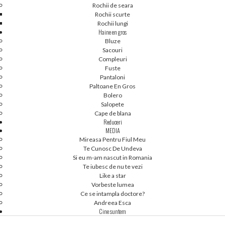
Rochii de seara
Rochii scurte
Produse în curs de actualizare ...
Rochii lungi
Haine en gros
PRODUSE NOI - HAINE ANGRO
Bluze
Sacouri
Compleuri
NOU
NOU
Fuste
Pantaloni
Paltoane En Gros
Bolero
Salopete
Cape de blana
Reduceri
MEDIA
Mireasa Pentru Fiul Meu
Te Cunosc De Undeva
Si eu m-am nascut in Romania
Te iubesc de nu te vezi
Like a star
Vorbeste lumea
Ce se intampla doctore?
Andreea Esca
[36-40-42] IN STOC -...
[50-52] IN STOC -...
Cine suntem