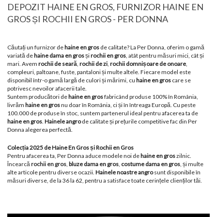
DEPOZIT HAINE EN GROS, FURNIZOR HAINE EN
GROS ȘI ROCHII EN GROS - PER DONNA
Căutați un furnizor de
haine en gros
de calitate? La Per Donna, oferim o gamă
variată de
haine dama en gros
și
rochii en gros
, atât pentru măsuri mici, cât și
mari. Avem
rochii de seară
,
rochii de zi
,
rochii domnișoare de onoare
,
compleuri, paltoane, fuste, pantaloni și multe altele. Fiecare model este
disponibil într-o gamă largă de culori și mărimi, cu
haine en gros
care se
potrivesc nevoilor afacerii tale.
Suntem producători de
haine en gros
fabricând produse 100% în România,
livrăm
haine en gros
nu doar în România, ci și în întreaga Europă. Cu peste
100.000 de produse în stoc, suntem partenerul ideal pentru afacerea ta de
haine en gros
.
Hainele angro
de calitate și prețurile competitive fac din Per
Donna alegerea perfectă.
Colecția 2025 de Haine En Gros și Rochii en Gros
Pentru afacerea ta, Per Donna aduce modele noi de
haine en gros
zilnic.
Încearcă
rochii en gros
,
bluze dama en gros
,
costume dama en gros
, și multe
alte articole pentru diverse ocazii.
Hainele noastre angro
sunt disponibile în
măsuri diverse, de la 36 la 62, pentru a satisface toate cerințele clienților tăi.