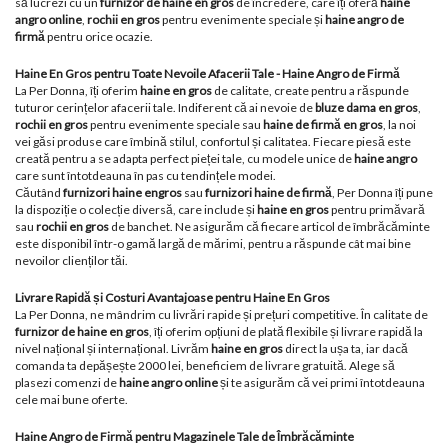
să lucrezi cu un
furnizor de haine en gros
de încredere, care îți oferă
haine
angro online
,
rochii en gros
pentru evenimente speciale și
haine angro de
firmă
pentru orice ocazie.
Haine En Gros pentru Toate Nevoile Afacerii Tale - Haine Angro de Firmă
La Per Donna, îți oferim
haine en gros
de calitate, create pentru a răspunde
tuturor cerințelor afacerii tale. Indiferent că ai nevoie de
bluze dama en gros
,
rochii en gros
pentru evenimente speciale sau
haine de firmă en gros
, la noi
vei găsi produse care îmbină stilul, confortul și calitatea. Fiecare piesă este
creată pentru a se adapta perfect pieței tale, cu modele unice de
haine angro
care sunt întotdeauna în pas cu tendințele modei.
Căutând
furnizori haine engros
sau
furnizori haine de firmă
, Per Donna îți pune
la dispoziție o colecție diversă, care include și
haine en gros
pentru primăvară
sau
rochii en gros
de banchet. Ne asigurăm că fiecare articol de îmbrăcăminte
este disponibil într-o gamă largă de mărimi, pentru a răspunde cât mai bine
nevoilor clienților tăi.
Livrare Rapidă și Costuri Avantajoase pentru Haine En Gros
La Per Donna, ne mândrim cu livrări rapide și prețuri competitive. În calitate de
furnizor de haine en gros
, îți oferim opțiuni de plată flexibile și livrare rapidă la
nivel național și internațional. Livrăm
haine en gros
direct la ușa ta, iar dacă
comanda ta depășește 2000 lei, beneficiem de livrare gratuită. Alege să
plasezi comenzi de
haine angro online
și te asigurăm că vei primi întotdeauna
cele mai bune oferte.
Haine Angro de Firmă pentru Magazinele Tale de Îmbrăcăminte