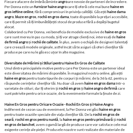
Fiecare afacere de îmbrăcăminte
angro
are nevoie de parteneri de încredere.
Per Donna este un
furnizor haine angro
care îți oferă cele mai bune
haine en
gros ieftine online
, fără compromisuri în privința calității. Găsești
haine dama
angro
,
bluze en gros
,
rochii en gros dama
, toate disponibile la prețuri accesibile,
care îți permit să îți îmbunătățești stocul de produse fără a depăși bugetul
alocat.
Colaborând cu Per Donna, vei beneficia de modele exclusive de
haine en gros
care sunt mereu în pas cu moda, și îți vor atrage clienți noi, interesați de
haine
de firmă angro
și
rochii de calitate
. În plus, avem o echipă de designeri talentați
care creează modele originale, astfel încât să te asiguri că oferi clienților tăi
produse pe care nu le găsesc ușor în alte magazine.
Diversitate de Mărimi și Stiluri pentru Haine En Gros de Calitate
Unul dintre principalele motive pentru care Per Donna este un partener ideal
este diversitatea de mărimi disponibile. În magazinul nostru online, găsești
haine en gros
pentru toate tipurile de corpuri și mărimi, de la 36 la 62, pentru a
răspunde cerințelor clienților tăi. Nu doar că avem
haine en gros dama
într-o
varietate de stiluri, dar îți oferim și
rochii en gros
și
haine angro de firmă
care
sunt potrivite pentru orice ocazie, de la evenimente formale la ținute de zi.
Haine En Gros pentru Oricare Ocazie - Rochii En Gros și Haine Angro
Indiferent de sezon sau de eveniment, la Per Donna vei găsi
haine en gros
pentru toate ocaziile speciale din viața clienților tăi. De la
rochii en gros de
seară
,
rochii en gros pentru nuntă
, la
haine en gros pentru primăvară
și
rochii
en gros de banchet
, avem o gamă largă de produse care vor satisface cele mai
exigente cerințe ale pieței. Produsele noastre sunt realizate din materiale de