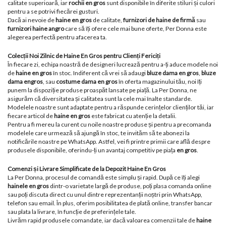
calitate superioară, iar
rochii en gros
sunt disponibile în diferite stiluri și culori
pentru a se potrivi fiecărei gusturi.
Dacă ai nevoie de
haine en gros
de calitate,
furnizori de haine de firmă
sau
furnizori haine angro
care să îți ofere cele mai bune oferte, Per Donna este
alegerea perfectă pentru afacerea ta.
Colecții Noi Zilnic de Haine En Gros pentru Clienți Fericiți
În fiecare zi, echipa noastră de designeri lucrează pentru a-ți aduce modele noi
de
haine en gros
în stoc. Indiferent că vrei să adaugi
bluze dama en gros
,
bluze
dama engros
, sau
costume dama en gros
în oferta magazinului tău, noi îți
punem la dispoziție produse proaspăt lansate pe piață. La Per Donna, ne
asigurăm că diversitatea și calitatea sunt la cele mai înalte standarde.
Modelele noastre sunt adaptate pentru a răspunde cerințelor clienților tăi, iar
fiecare articol de
haine en gros
este fabricat cu atenție la detalii.
Pentru a fi mereu la curent cu noile noastre produse și pentru a precomanda
modelele care urmează să ajungă în stoc, te invităm să te abonezi la
notificările noastre pe WhatsApp. Astfel, vei fi printre primii care află despre
produsele disponibile, oferindu-ți un avantaj competitiv pe piața
en gros
.
Comenzi și Livrare Simplificate de la Depozit Haine En Gros
La Per Donna, procesul de comandă este simplu și rapid. După ce îți alegi
hainele en gros
dintr-o varietate largă de produse, poți plasa comanda online
sau poți discuta direct cu unul dintre reprezentanții noștri prin WhatsApp,
telefon sau email. În plus, oferim posibilitatea de plată online, transfer bancar
sau plata la livrare, în funcție de preferințele tale.
Livrăm rapid produsele comandate, iar dacă valoarea comenzii tale de
haine