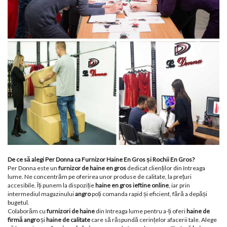
De ce să alegi Per Donna ca Furnizor Haine En Gros și Rochii En Gros?
Per Donna este un
furnizor de haine en gros
dedicat clienților din întreaga
lume. Ne concentrăm pe oferirea unor produse de calitate, la prețuri
accesibile. Îți punem la dispoziție
haine en gros ieftine online
, iar prin
intermediul magazinului
angro
poți comanda rapid și eficient, fără a depăși
bugetul.
Colaborăm cu
furnizori de haine
din întreaga lume pentru a-ți oferi
haine de
firmă angro
și
haine de calitate
care să răspundă cerințelor afacerii tale. Alege