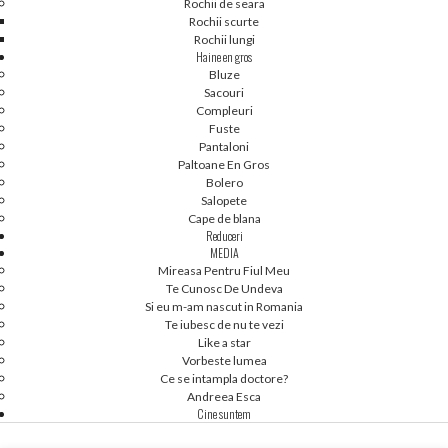
Rochii de seara
Rochii scurte
Rochii lungi
Haine en gros
Bluze
Sacouri
Compleuri
Fuste
Pantaloni
Paltoane En Gros
- Transfer bancar – transferati anticipat echivalentul in bani al comenzii in
Bolero
contul pus la dispozitie. Comenzile vor fi livrate dupa ce banii sunt virati in cont
Salopete
sau dupa ce ne trimiteti dovada de plata a tranzactiei pe email
Cape de blana
(office@perdonna.ro).
Reduceri
MEDIA
Mireasa Pentru Fiul Meu
Te Cunosc De Undeva
Si eu m-am nascut in Romania
Te iubesc de nu te vezi
Like a star
Vorbeste lumea
Ce se intampla doctore?
Andreea Esca
Cine suntem