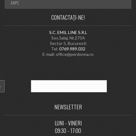
ANPC
CONTACTAȚI-NE!
S.C. EMIL LINE S.R.L
Sos.Salaj, Nr.275A
Sector 5, Bucuresti
Tel:
0769.989.032
E-mail:
office@perdonna.ro
NEWSLETTER
LUNI - VINERI
09:30 - 17:00