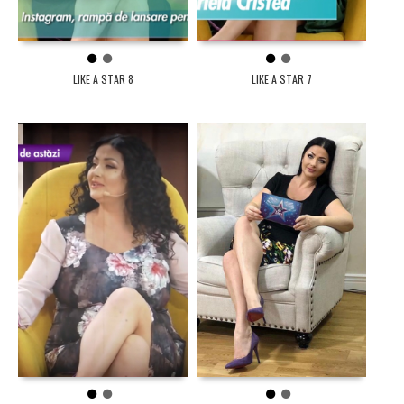
1
2
1
2
LIKE A STAR 8
LIKE A STAR 7
1
2
1
2