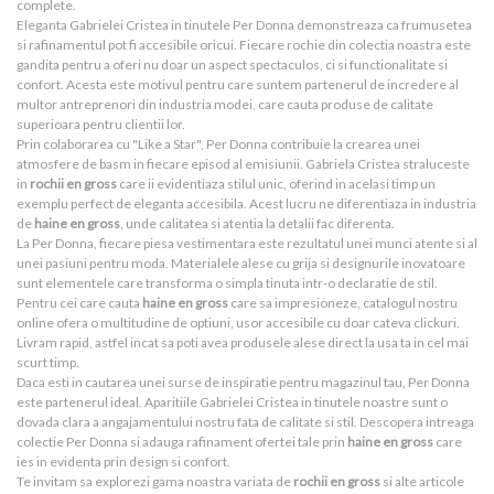
complete.
Eleganta Gabrielei Cristea in tinutele Per Donna demonstreaza ca frumusetea
si rafinamentul pot fi accesibile oricui. Fiecare rochie din colectia noastra este
gandita pentru a oferi nu doar un aspect spectaculos, ci si functionalitate si
confort. Acesta este motivul pentru care suntem partenerul de incredere al
multor antreprenori din industria modei, care cauta produse de calitate
superioara pentru clientii lor.
Prin colaborarea cu "Like a Star", Per Donna contribuie la crearea unei
atmosfere de basm in fiecare episod al emisiunii. Gabriela Cristea straluceste
in
rochii en gross
care ii evidentiaza stilul unic, oferind in acelasi timp un
exemplu perfect de eleganta accesibila. Acest lucru ne diferentiaza in industria
de
haine en gross
, unde calitatea si atentia la detalii fac diferenta.
La Per Donna, fiecare piesa vestimentara este rezultatul unei munci atente si al
unei pasiuni pentru moda. Materialele alese cu grija si designurile inovatoare
sunt elementele care transforma o simpla tinuta intr-o declaratie de stil.
Pentru cei care cauta
haine en gross
care sa impresioneze, catalogul nostru
online ofera o multitudine de optiuni, usor accesibile cu doar cateva clickuri.
Livram rapid, astfel incat sa poti avea produsele alese direct la usa ta in cel mai
scurt timp.
Daca esti in cautarea unei surse de inspiratie pentru magazinul tau, Per Donna
este partenerul ideal. Aparitiile Gabrielei Cristea in tinutele noastre sunt o
dovada clara a angajamentului nostru fata de calitate si stil. Descopera intreaga
colectie Per Donna si adauga rafinament ofertei tale prin
haine en gross
care
ies in evidenta prin design si confort.
Te invitam sa explorezi gama noastra variata de
rochii en gross
si alte articole