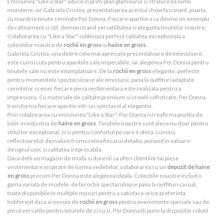
Emisiunea "Like a Star" aduce in prim-plan glamourul si stralucirea lumii
mondene, iar Gabriela Cristea, prezentatoarea acestui show fascinant, poarta
cu mandrie tinute semnate Per Donna. Fiecare aparitie a sa devine un exemplu
de rafinament si stil, demonstrand versatilitatea si eleganta tinutelor noastre.
Colaborarea cu "Like a Star" subliniaza perfect calitatea exceptionala a
colectiilor noastre de
rochii en gross
si
haine en gross
.
Gabriela Cristea, una dintre cele mai apreciate prezentatoare de televiziune,
este cunoscuta pentru aparitiile sale impecabile, iar alegerea Per Donna pentru
tinutele sale nu este intamplatoare. De la
rochii en gross
elegante, perfecte
pentru momentele spectaculoase ale emisiunii, pana la outfituri adaptate
cerintelor scenei, fiecare piesa vestimentara este realizata pentru a
impresiona. Cu materiale de calitate premium si croieli sofisticate, Per Donna
transforma fiecare aparitie intr-un spectacol al elegantei.
Prin colaborarea cu emisiunea "Like a Star", Per Donna isi reafirma pozitia de
lider in industria de
haine en gross
. Tinutele noastre sunt alese nu doar pentru
stilul lor exceptional, ci si pentru confortul pe care il ofera. Lumina
reflectoarelor dezvaluie frumusetea fiecarui detaliu, punand in valoare
designul unic si calitatea ireprosabila.
Daca detii un magazin de moda si doresti sa oferi clientilor tai piese
vestimentare inspirate de lumea vedetelor, colaborarea cu un
depozit de haine
en gross
precum Per Donna este alegerea ideala. Colectiile noastre includ o
gama variata de modele, de la rochii spectaculoase pana la outfituri casual,
toate disponibile in multiple masuri pentru a satisface orice preferinta.
Indiferent daca ai nevoie de
rochii en gross
pentru evenimente speciale sau de
piese versatile pentru tinutele de zi cu zi, Per Donna iti pune la dispozitie solutii