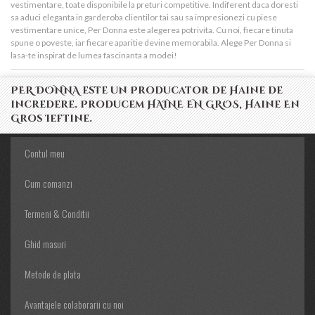
vestimentare, toate disponibile la preturi competitive. Indiferent daca doresti
sa aduci eleganta in garderoba clientilor tai sau sa impresionezi cu piese
vestimentare unice, Per Donna este alegerea potrivita. Cu noi, fiecare tinuta
spune o poveste, iar fiecare aparitie devine memorabila. Alege Per Donna si
lasa-te inspirat de lumea fascinanta a modei!
PER DONNA este un Producator de Haine de
incredere. Producem HAINE EN GROS, Haine En
Gros Ieftine.
Contul meu
Cum comanzi
Termeni & Conditii
Ghid masuri
Metode de plata
Avantajele colaborarii cu noi