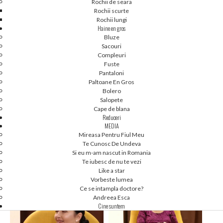
Rochii de seara
Rochii scurte
Rochii lungi
Haine en gros
Bluze
Sacouri
Compleuri
Fuste
Pantaloni
Paltoane En Gros
Bolero
Salopete
Cape de blana
Reduceri
MEDIA
Mireasa Pentru Fiul Meu
Te Cunosc De Undeva
1
2
1
2
Si eu m-am nascut in Romania
LIKE A STAR 14
LIKE A STAR 13
Te iubesc de nu te vezi
Like a star
Vorbeste lumea
Ce se intampla doctore?
Andreea Esca
Cine suntem