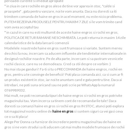
perioadei curente si imediat apropiate
* in ziua in care rochiile en gros alese de tine vor aparea in stoc, "calde si
proaspete" , gata pentru vanzare, noi te vom anunta. Daca nu doresti sa iti
trimitem comanda de haine en gros in acel moment, nu este nicio problema.
PUTEM REZERVA PRODUSELE PENTRU MAXIM 7 ZILE si le vom trimite cand
vom avea acceptul tau
* in cazul in care nu esti multumit de aceste haine engros si rochii en gros,
POLITICA DE RETUR RAMANE NESCHIMBATA. Le poti returna in maxim 14 zile
calendaristice de la data lansarii comenzii
Modelele noastrede haine en gros sunt frumoase si variate. Suntem mereu
deschisi la nou, incercam sa aducem influente ale tendintelor internationale in
designul rochiilor noastre. Pe de alta parte, incercam si sa pastram vesnicele
rochii clasice, care nu se demodeaza. Cred ca stii despre ce vorbim :)
Nu mai sta pe ganduri! Fa-ti si tu o PRECOMANDA de haine engros, rochii en
gros, pentru a te convinge de beneficii! Poti plasa comanda aici, ca si cum ar fi
un produs existent in stoc, iar noi te anuntam cand e gata pentru tine. Daca ai
intrebari, ne poti suna oricand sau ne poti scrie pe WhatsApp la numarul
0769989032.
Mai mult, ne poti recomanda tipuri de haine engros si rochii en gros potrivite
magazinului tau. Vom incerca sa tinem cont de recomandarile tale! Daca
doresti sa comanzi haine en gros si rochii en gros IN STOC, atunci poti explora
tot magazinul nostru online de
haine en gros
si suntem siguri ca vei gasi ceva
ce o sa iti placa!
Alege Per Donna ca furnizor de incredere pentru magazinul tau de haine en
gros si ne vom stradui sa iti aducem cat mai multe modele frumoase de rochii