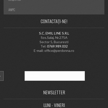
ANPC
CONTACTAȚI-NE!
S.C. EMIL LINE S.R.L
Sos.Salaj, Nr.275A
Sector 5, Bucuresti
Tel:
0769.989.032
E-mail:
office@perdonna.ro
NEWSLETTER
LUNI - VINERI