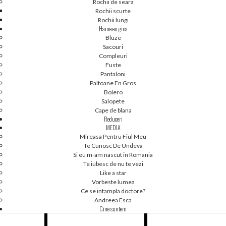
Rochii de seara
Rochii scurte
Rochii lungi
Haine en gros
Bluze
Sacouri
Compleuri
Fuste
Pantaloni
Paltoane En Gros
Bolero
Salopete
Cape de blana
Reduceri
MEDIA
Mireasa Pentru Fiul Meu
Te Cunosc De Undeva
1
2
1
2
Si eu m-am nascut in Romania
[38-44] PRECOMANDA -...
[46-52] PRECOMANDA -...
Te iubesc de nu te vezi
Like a star
Vorbeste lumea
Ce se intampla doctore?
Andreea Esca
Cine suntem