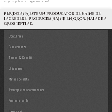
en gros, potrivite magazinului tau!
PER DONNA este un Producator de Haine de
incredere. Producem HAINE EN GROS, Haine En
Gros Ieftine.
Contul meu
Cum comanzi
Termeni & Conditii
Ghid masuri
Metode de plata
Avantajele colaborarii cu noi
Protectia datelor
Despre noi