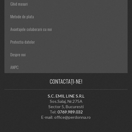
Ghid masuri
Metode de plata
Avantajele colaborarii cu noi
Protectia datelor
Despre noi
ANPC
CONTACTAȚI-NE!
S.C. EMIL LINE S.R.L
Sos.Salaj, Nr.275A
Sector 5, Bucuresti
Tel:
0769.989.032
E-mail:
office@perdonna.ro