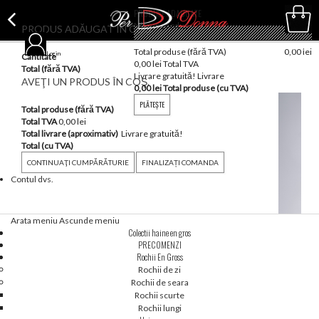
PRODUSE ADAUGATE
Nici un produs
PRODUS ADĂUGAT ÎN COȘ
(gol)
Total produse (fără TVA)
0,00 lei
Login
Cantitate
Coş
0,00 lei
Total TVA
Total (fără TVA)
Livrare gratuită!
Livrare
AVEŢI UN PRODUS ÎN COŞ.
0,00 lei
Total produse (cu TVA)
PLĂTEŞTE
Total produse (fără TVA)
Total TVA
0,00 lei
Total livrare (aproximativ)
Livrare gratuită!
Total (cu TVA)
CONTINUAŢI CUMPĂRĂTURIE
FINALIZAȚI COMANDA
Contul dvs.
Arata meniu
Ascunde meniu
Colectii haine en gros
PRECOMENZI
Rochii En Gross
Rochii de zi
Rochii de seara
Rochii scurte
Rochii lungi