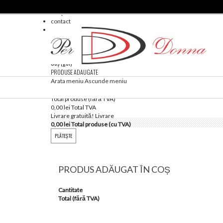
Blog
Despre noi
contact
hartă site
Coş
(gol)
PRODUSE ADAUGATE
Nici un produs
Arata meniu
Ascunde meniu
Total produse (fără TVA)
0,00 lei
Total TVA
Livrare gratuită!
Livrare
0,00 lei
Total produse (cu TVA)
PLĂTEŞTE
PRODUS ADĂUGAT ÎN COȘ
Cantitate
Total (fără TVA)