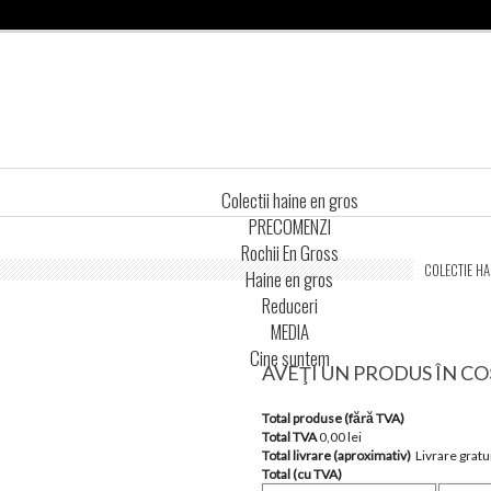
Colectii haine en gros
PRECOMENZI
Rochii En Gross
COLECTIE HA
Haine en gros
Reduceri
MEDIA
Cine suntem
AVEŢI UN PRODUS ÎN CO
Total produse (fără TVA)
Total TVA
0,00 lei
Total livrare (aproximativ)
Livrare gratu
Total (cu TVA)