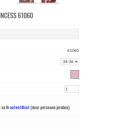
RINCESS 61060
61060
 sa fii
autentificat
(doar persoane juridice).