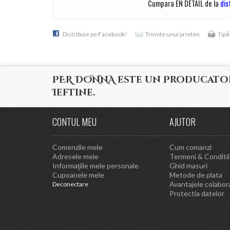
Cumpara EN DETAIL de la
dis
Distribuie pe Facebook!
Trimite unui prieten
Tipă
PER DONNA este un Producator
Ieftine.
CONTUL MEU
AJUTOR
Comenzile mele
Cum comanzi
Adresele mele
Termeni & Conditii
Informaţiile mele personale
Ghid masuri
Cupoanele mele
Metode de plata
Avantajele colabora
Deconectare
Protectia datelor