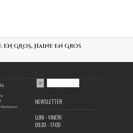
 EN GROS, Haine En Gros
R.L
A
ti
NEWSLETTER
2
rdonna.ro
LUNI - VINERI
09:30 - 17:00