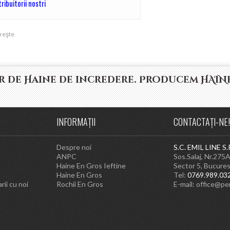
tribuitorii nostri
reşte
 de Haine de incredere. Producem HAINE
INFORMAŢII
CONTACTAȚI-NE!
Despre noi
S.C. EMIL LINE S.
ANPC
Sos.Salaj, Nr.275
Haine En Gros Ieftine
Sector 5, Bucures
Haine En Gros
Tel:
0769.989.03
rii cu noi
Rochii En Gros
E-mail:
office@pe