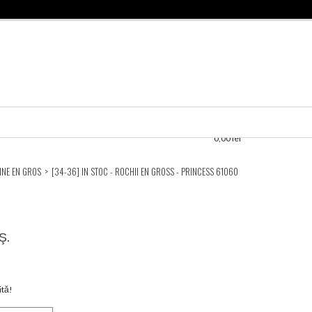
0,00 lei
INE EN GROS
>
[34-36] IN STOC - ROCHII EN GROSS - PRINCESS 61060
Ş.
ită!