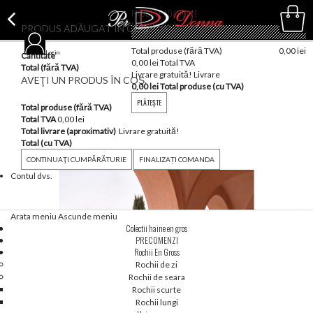
PRODUSE ADAUGATE
Nici un produs
PRODUS ADĂUGAT ÎN COȘ
(gol)
Total produse (fără TVA)
0,00 lei
Login
Cantitate
Coş
0,00 lei
Total TVA
Total (fără TVA)
Livrare gratuită!
Livrare
AVEŢI UN PRODUS ÎN COŞ.
0,00 lei
Total produse (cu TVA)
PLĂTEŞTE
Total produse (fără TVA)
Total TVA
0,00 lei
Total livrare (aproximativ)
Livrare gratuită!
Total (cu TVA)
CONTINUAŢI CUMPĂRĂTURIE
FINALIZAȚI COMANDA
Contul dvs.
Arata meniu
Ascunde meniu
Colectii haine en gros
PRECOMENZI
Rochii En Gross
Rochii de zi
Rochii de seara
Rochii scurte
Rochii lungi