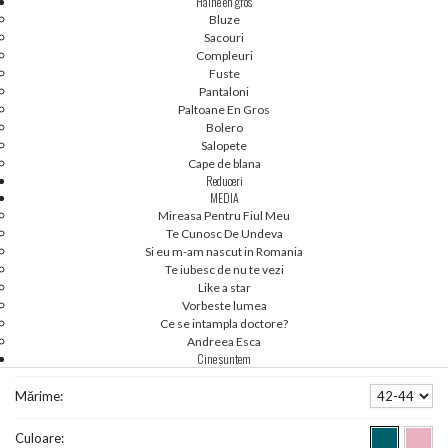
Haine en gros
Bluze
Sacouri
Compleuri
Fuste
Pantaloni
Paltoane En Gros
Bolero
Salopete
Cape de blana
Reduceri
MEDIA
Mireasa Pentru Fiul Meu
2
3
4
1
Te Cunosc De Undeva
[42-44] IN STOC - ROCHII EN GROSS - PRINCESS
Si eu m-am nascut in Romania
Te iubesc de nu te vezi
M61060X
Like a star
Vorbeste lumea
Ce se intampla doctore?
Andreea Esca
Cod produs:
M61060X
Cine suntem
Mărime:
Culoare: