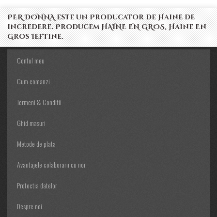
PER DONNA este un Producator de Haine de
incredere. Producem HAINE EN GROS, Haine En
Gros Ieftine.
Contul meu
Cum comanzi
Termeni & Conditii
Ghid masuri
Metode de plata
Avantajele colaborarii cu noi
Protectia datelor
Despre noi