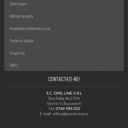
Ghid masuri
Metode de plata
Avantajele colaborarii cu noi
Protectia datelor
Despre noi
ANPC
CONTACTAȚI-NE!
S.C. EMIL LINE S.R.L
Sos.Salaj, Nr.275A
Sector 5, Bucuresti
Tel:
0769.989.032
E-mail:
office@perdonna.ro