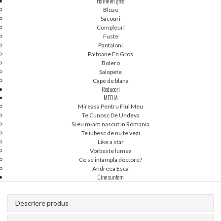
Haine en gros
Bluze
Sacouri
Compleuri
Fuste
[52-54] IN STOC - ROCHII ENGROS - TIMEEA
Pantaloni
Paltoane En Gros
E51023
Bolero
Salopete
Cape de blana
Reduceri
Cod produs:
E51023
MEDIA
Mireasa Pentru Fiul Meu
Disponibilitate:
Te Cunosc De Undeva
easta combinatie nu exista pentru acest produs. Va rugam sa alegeti o alta.
Si eu m-am nascut in Romania
Te iubesc de nu te vezi
Like a star
Vorbeste lumea
Ce se intampla doctore?
Andreea Esca
Cine suntem
Descriere produs
Pentru a vizualiza preturile si a plasa o comanda trebuie sa fii
autentificat
(doar persoane juridice).