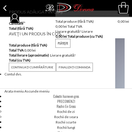
PRODUSE ADAUGATE
Nici un produs
PRODUS ADĂUGAT ÎN COȘ
(gol)
Total produse (fără TVA)
0,00 lei
Login
Cantitate
Coş
0,00 lei
Total TVA
Total (fără TVA)
Livrare gratuită!
Livrare
AVEŢI UN PRODUS ÎN COŞ.
0,00 lei
Total produse (cu TVA)
PLĂTEŞTE
Total produse (fără TVA)
Total TVA
0,00 lei
Total livrare (aproximativ)
Livrare gratuită!
Total (cu TVA)
CONTINUAŢI CUMPĂRĂTURIE
FINALIZAȚI COMANDA
Contul dvs.
Arata meniu
Ascunde meniu
Colectii haine en gros
PRECOMENZI
Rochii En Gross
Rochii de zi
Rochii de seara
Rochii scurte
Rochii lungi